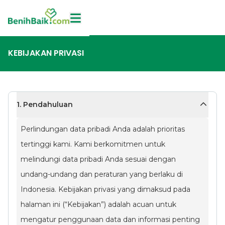
KEBIJAKAN PRIVASI
1
.
Pendahuluan
Perlindungan data pribadi Anda adalah prioritas
tertinggi kami. Kami berkomitmen untuk
melindungi data pribadi Anda sesuai dengan
undang-undang dan peraturan yang berlaku di
Indonesia. Kebijakan privasi yang dimaksud pada
halaman ini (“Kebijakan”) adalah acuan untuk
mengatur penggunaan data dan informasi penting