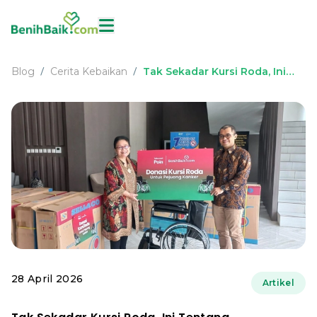
Blog
Cerita Kebaikan
Tak Sekadar Kursi Roda, Ini
/
/
Tentang Mengembalikan
Harapan Hidup Pejuang
Kanker
28 April 2026
Artikel