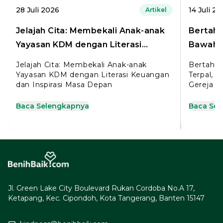
28 Juli 2026
14 Juli 2
Artikel
Jelajah Cita: Membekali Anak-anak
Bertahu
Yayasan KDM dengan Literasi
Bawah T
Keuangan dan Inspirasi Masa Depan
untuk P
Jelajah Cita: Membekali Anak-anak
Bertahun
Yayasan KDM dengan Literasi Keuangan
Terpal, 
dan Inspirasi Masa Depan
Gereja M
Baca Selengkapnya
Baca Se
Jl. Green Lake City Boulevard Rukan Cordoba No.A 17,
Ketapang, Kec. Cipondoh, Kota Tangerang, Banten 15147