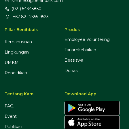
kindness@benihbaik.com
(021) 54345850
+62 821-2355-9523
Pillar Benihbaik
Produk
Employee Voluntering
Kemanusiaan
Tanamkebaikan
Lingkungan
Beasiswa
UMKM
Donasi
Pendidikan
Tentang Kami
Download App
FAQ
Event
Publikasi