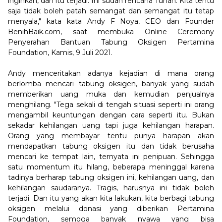
inginkan, dan itu terjadi. Ini sudah rencana Tuhan. Kita tentu
saja tidak boleh patah semangat dan semangat itu tetap
menyala," kata kata Andy F Noya, CEO dan Founder
BenihBaik.com, saat membuka Online Ceremony
Penyerahan Bantuan Tabung Oksigen Pertamina
Foundation, Kamis, 9 Juli 2021.
Andy menceritakan adanya kejadian di mana orang
berlomba mencari tabung oksigen, banyak yang sudah
memberikan uang muka dan kemudian penjualnya
menghilang. "Tega sekali di tengah situasi seperti ini orang
mengambil keuntungan dengan cara seperti itu. Bukan
sekadar kehilangan uang tapi juga kehilangan harapan.
Orang yang membayar tentu punya harapan akan
mendapatkan tabung oksigen itu dan tidak berusaha
mencari ke tempat lain, ternyata ini penipuan. Sehingga
satu momentum itu hilang, beberapa meninggal karena
tadinya berharap tabung oksigen ini, kehilangan uang, dan
kehilangan saudaranya. Tragis, harusnya ini tidak boleh
terjadi. Dan itu yang akan kita lakukan, kita berbagi tabung
oksigen melalui donasi yang diberikan Pertamina
Foundation, semoga banyak nyawa yang bisa