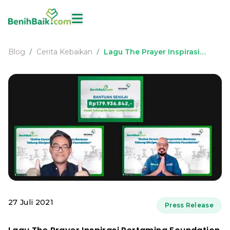
Blog
Cerita Kebaikan
Lagu The Prayer Inspirasi
/
/
Pertamina Foundation Berikan
Bantuan 59 Tabung Oksigen
ke Empat Kota
27 Juli 2021
Press Release