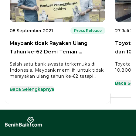
08 September 2021
27 Juli 2
Press Release
Maybank tidak Rayakan Ulang
Toyota 
Tahun ke-62 Demi Temani
dan 10.
Pemerintah Daerah
Covid-1
Salah satu bank swasta terkemuka di
Toyota D
Indonesia, Maybank memilih untuk tidak
10.800 S
merayakan ulang tahun ke-62 tetapi
mengalokasikan untuk penanggulangan
Baca Se
Covid-19
Baca Selengkapnya