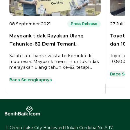
08 September 2021
27 Juli 2
Press Release
Maybank tidak Rayakan Ulang
Toyota 
Tahun ke-62 Demi Temani
dan 10.
Pemerintah Daerah
Covid-1
Salah satu bank swasta terkemuka di
Toyota D
Indonesia, Maybank memilih untuk tidak
10.800 S
merayakan ulang tahun ke-62 tetapi
mengalokasikan untuk penanggulangan
Baca Se
Covid-19
Baca Selengkapnya
Jl. Green Lake City Boulevard Rukan Cordoba No.A 17,