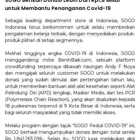
SOGO Berikan Donasi Lebih Dari Rp1,8 Miliar
untuk Membantu Penanganan Covid-19
Sebagai leading department store di Indonesia, SOGO
Indonesia terus berkomitmen untuk selalu memberikan
pengalaman belanja terbaik, dengan menyediakan produk-
produk pilihan di setiap segmennya.
Melihat tingginya angka COVID-19 di Indonesia, SOGO
menggandeng mitra BenihBaik.com, sebuah platform
crowdfunding terpercaya dibawah naungan Andy F Noya
dan mengajak seluruh customer SOGO untuk melakukan
donasi yang sudah dimulai dari pertengahan tahun lalu,
untuk memberikan bantuan alat-alat kesehatan seperti Alat
Pelindung Diri (APD) lengkap, Masker Medis, dan tes PCR
(Polymerase Chain Reaction), yang akan disalurkan kepada
18 puskesmas terpencil di 9 Kota Besar di Indonesia, serta
bagi seluruh masyarakat yang tidak memiliki akses.
Melalui program dengan tajuk “SOGO Peduli COVID-19” ini,
SOGO berhasil mengumpulkan donasi dengan total senilai
Rp 1.841.263.096,- Selain itu, SOGO juga melakukan aksi