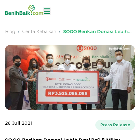
Blog
Cerita Kebaikan
SOGO Berikan Donasi Lebih
/
/
Dari Rp1,8 Miliar untuk
Membantu Penanganan
Covid-19
26 Juli 2021
Press Release